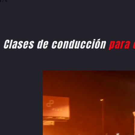
1
/
4
Clases de conducción
para 