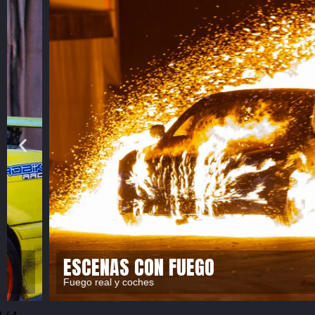
SINCRONIZACIÓN PERFECTA
Nuestros pilotos ejecutan maniobras a escasos centíme
de otros