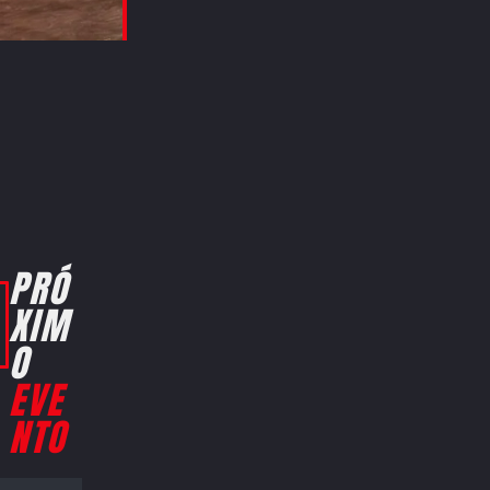
PRÓ
XIM
O
EVE
NTO