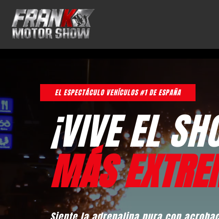
EL ESPECTÁCULO VEHÍCULOS #1 DE ESPAÑA
¡VIVE EL S
MÁS EXTRE
Siente la adrenalina pura con acroba