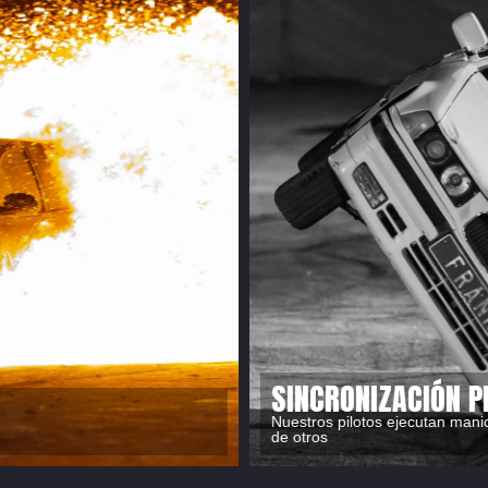
COCHES A DOS RU
tros unos
Coches a dos ruedas varios me