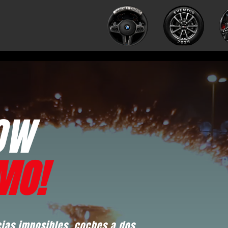
HOW
MO!
cias imposibles, coches a dos